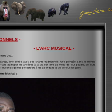
C
IONNELS
-
-
L'ARC MUSICAL
-
embre 2011
ibanga, une soirée avec des chants traditionnels. Une plongée dans le monde
r faire participer les ancêtres à la vie sur terre au milieu de leur peuple, de leurs
r inviter les génies protecteurs à les aider dans la vie de tous les jours.
'Arc Musical
: