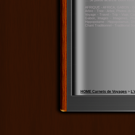
.... Se puede alcanzar todos esos 
AFRIQUE - AFRICA, GABON - GABUN
Arbre - Tree - Arbol, Photos du
Voyage - Travel - Trip - Viaje, 
Gabon, Images - Imagenes, Pho
Hippopotame - Hippopotamus, DI
Chant Traditionnel - Traditional So
HOME Carnets de Voyages
>
L'