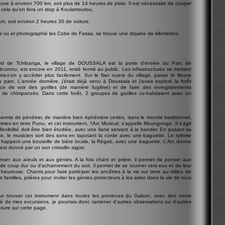
ouve à environ 700 km, soit plus de 14 heures de piste. Il est nécessaire de couper
r cela qu'on fera un stop à Koulamoutou.
km, soit environ 2 heures 30 de voiture.
vu et photographié les Cobe de Fassa, se trouve une dizaine de kilomètres
d de Tchibanga, le village de DOUSSALA est la porte d'entrée du Parc de
u, est encore en 2011, resté fermé au public. Les infrastructures se mettent
rra-t-on y accéder plus facilement. Sur le flan ouest du village, passe le fleuve
 parc. L'année dernière, j'étais déjà venu à Doussala et j'avais exploré la forêt
ce de voir des gorilles (de manière fugitive) et de faire des enregistrements
et de chimpanzés. Dans cette forêt, 2 groupes de gorilles co-habitaient avec un
:
ermis de pénétrer, de manière bien éphémère certes, dans le monde traditionnel,
mes en terre Punu, et cet instrument, l'Arc Musical, s'appelle Moungongo. Il s'agit
lexibilité doit être bien étudiée, avec une liane servant à la bander. En posant sa
 le musicien sort des sons en tapotant la corde avec une baguette. Le rythme
rappent une bouteille de bière locale, la Régab, avec une baguette. L'Arc donne
est donné par un son cristallin aigüe.
nser aux aïeuls et aux génies. A la fois chant et prière, il permet de penser aux
de coup dur ou d'acharnement du sort, il permet de se tourner vers eux et de leur
eureuse. Chants pour faire participer les ancêtres à la vie sur terre au milieu de
s familles, prières pour inviter les génies protecteurs à les aider dans la vie de tous
eut trouver cet instrument dans toutes les provinces du Gabon, avec des noms
gré de mes excursions, je pourrais donc ramener d'autres observations ou d'autres
esure sur cette page.