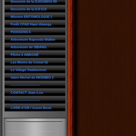
Descente de la DJOUMOU 09
Descente de la DJI-DJI
Mission ENTOMOLOGIE 1
Forêt CFAD Haut-Abanga
POISSONS 5
Arboretum Raponda-Walker
Arboretum de SIBANG
Pêche à AWAGNÉ
Les Monts de Cristal 02
Le Village Traditionnel
Saint-Michel de NKEMBO 2
------------------------
CONTACT Jean-Lou
------------------------
LIVRE d'OR / Guest Book
______________________