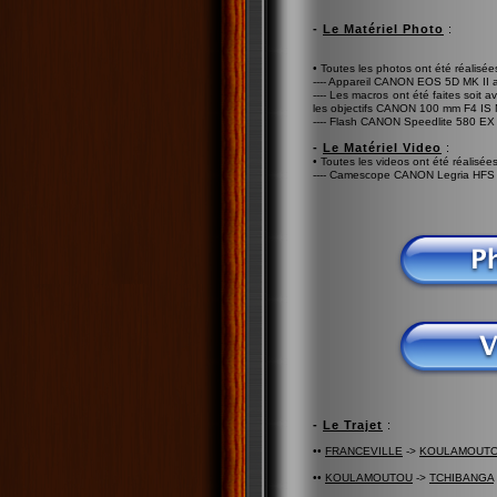
-
Le Matériel Photo
:
• Toutes les photos ont été réalisées
---- Appareil CANON EOS 5D MK I
---- Les macros ont été faites soi
les objectifs CANON 100 mm F4 IS
---- Flash CANON Speedlite 580 EX 
-
Le Matériel Video
:
• Toutes les videos ont été réalisées
---- Camescope CANON Legria HFS
-
Le Trajet
:
••
FRANCEVILLE
->
KOULAMOUT
••
KOULAMOUTOU
->
TCHIBANGA