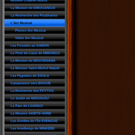
Mission Chauve-Souris
La Mission de DIBOUANGUI
La Recherche des Picathartes
L'Arc Musical
Photos Arc Musical
Video Arc Musical
Les Fossiles au GABON
Le Pont de Liane de MIMONGO
La Mission de MOUYANAMA
La Mission Saint-Michel Ndjolé
Les Pygmées de ZOULA
Campement vers BOOUE
La Recherche des POTTOS
Le Jardin de NDOUGOU
Le Parc de LOANGO
La Mission SAINTE-ANNE
Les Gorilles de l'île EVENGUE
Les Inselbergs de MINKEBE