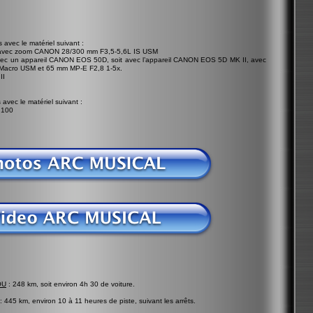
 avec le matériel suivant :
I avec zoom CANON 28/300 mm F3,5-5,6L IS USM
t avec un appareil CANON EOS 50D, soit avec l’appareil CANON EOS 5D MK II, avec
 Macro USM et 65 mm MP-E F2,8 1-5x.
II
 avec le matériel suivant :
 100
OU
: 248 km, soit environ 4h 30 de voiture.
: 445 km, environ 10 à 11 heures de piste, suivant les arrêts.