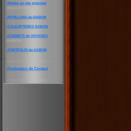
-
Retour au site principal
(JeanLou Web Site)
-
PAPILLONS du GABON
-COLEOPTERES GABON
-
CARNETS de VOYAGES
(GABON)
-
PORTFOLIO du GABON
________
______________________
-
Formulaire de Contact
______________________