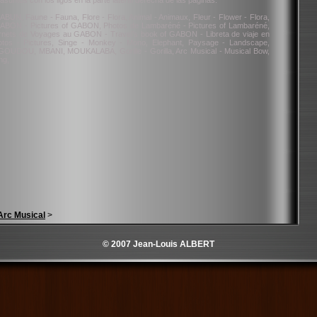
asuntos con los ligos en la parte lateral derecha de las paginas.
, Faune - Fauna, Flore - Flora, Animal - Animaux, Fleur - Flower - Flora,
 GABON - Pictures of GABON, Photos de Lambaréné - Pictures of Lambaréné,
Carnets de Voyages au GABON - Travel’s book of GABON - Libreta de viaje en
tos - Pictures, Singe - Monkey - Mono, Elephant, Paysage - Landscape,
GOUDOU, MBANI, MOUKALABA, Gorille - Gorilla, Arc Musical - Musical Bow,
ng,
Arc Musical
>
© 2007 Jean-Louis ALBERT