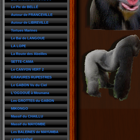
Le Pic de BELLÉ
Autour de FRANCEVILLE
Autour de LIBREVILLE
Tortues Marines
Le Baï de LANGOUE
LA LOPE
La Route des Abeilles
SETTE-CAMA
Le CANYON VERT 2
GRAVURES RUPESTRES
Le GABON Vu du Ciel
L'OGOOUÉ à Mounana
Les GROTTES du GABON
MIKONGO
Massif du CHAILLU
Massif du MAYOMBE
Les BALEINES de MAYUMBA
LAMBARÉNÉ