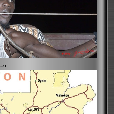
ALA
: