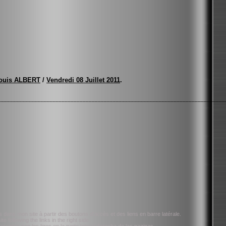
ouis ALBERT
/
Vendredi 08 Juillet 2011
.
___________________________________________________________________________
s dans mon site à partir des boutons d’accès et des liens en barre latérale.
te following the links in the right side.