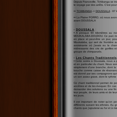
Depuis Franceville, Tchibanga se tr
le voyage par des arrêts. C'est pou
••
TCHIBANGA
->
DOUSSALA
: 87 
•• La Plaine PORRO, où nous avons 
avant DOUSSALA
-
DOUSSALA
:
•
A presque 90 kilomètres au nor
MOUKALABA-DOUDOU. Ce parc méconn
en place et peut-être un jour, pou
Moukalaba, qui sert de frontière au
avoisinante où j'avais eu la chan
intéressants des cris de gorilles 
groupe de chimpanzés.
-
Les Chants Traditionnels
•
Cette soirée à Doussala, nous a p
et en particulier du chant. Nous som
simplement d'une branche, dont la f
bouche comme caisse de résonance,
est donné par ses compagnons qui f
un son assez grave, dont le rythme 
Ce chant traditionnel permet de pe
ancêtres et de les évoquer. En cas 
demander des solutions ou une fin h
leur peuple, de leurs amis et de leur
les jours.
Il est important de noter qu'on p
différents suivant les ethnies. Au 
chants que j'ajouterai au fur et à m