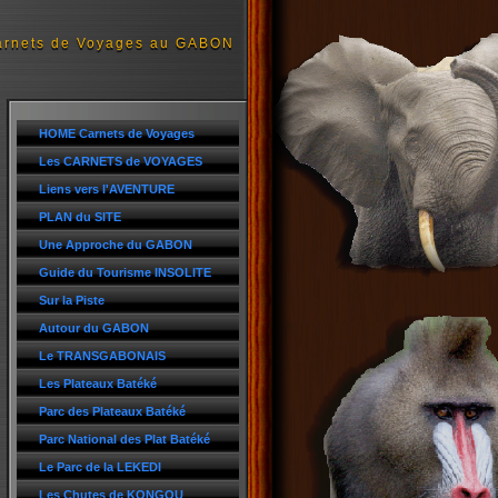
arnets de Voyages au GABON
HOME Carnets de Voyages
Les CARNETS de VOYAGES
Liens vers l'AVENTURE
PLAN du SITE
Une Approche du GABON
Guide du Tourisme INSOLITE
Sur la Piste
Autour du GABON
Le TRANSGABONAIS
Les Plateaux Batéké
Parc des Plateaux Batéké
Parc National des Plat Batéké
Le Parc de la LEKEDI
Les Chutes de KONGOU