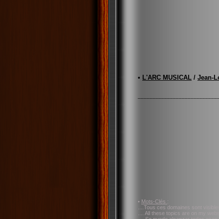
•
L'ARC MUSICAL
/
Jean-L
___________________________
•
Mots-Clés
:
....Tous ces domaines sont visible
.... All these topics are on my websi