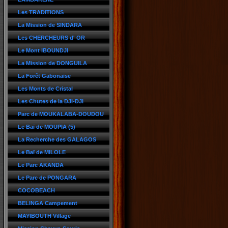
Les TRADITIONS
La Mission de SINDARA
Les CHERCHEURS d' OR
Le Mont IBOUNDJI
La Mission de DONGUILA
La Forêt Gabonaise
Les Monts de Cristal
Les Chutes de la DJI-DJI
Parc de MOUKALABA-DOUDOU
Le Baï de MOUPIA (5)
La Recherche des GALAGOS
Le Baï de MILOLE
Le Parc AKANDA
Le Parc de PONGARA
COCOBEACH
BELINGA Campement
MAYIBOUTH Village