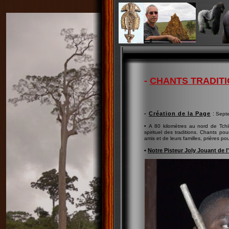
-
CHANTS TRADIT
-
Création de la Page
:
Sept
• A 80 kilomètres au nord de Tch
spirituel des traditions. Chants pou
amis et de leurs familles, prières pou
•
Notre Pisteur Joly Jouant de l