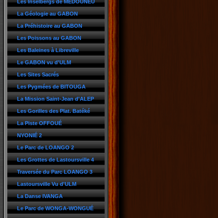
Les Inselbergs de MEDOUNEU
La Géologie au GABON
La Préhistoire au GABON
Les Poissons au GABON
Les Baleines à Libreville
Le GABON vu d'ULM
Les Sites Sacrés
Les Pygmées de BITOUGA
La Mission Saint-Jean d'ALEP
Les Gorilles des Plat. Batéké
La Piste OFFOUÉ
NYONIÉ 2
Le Parc de LOANGO 2
Les Grottes de Lastoursville 4
Traversée du Parc LOANGO 3
Lastoursville Vu d'ULM
La Danse IVANGA
Le Parc de WONGA-WONGUÉ