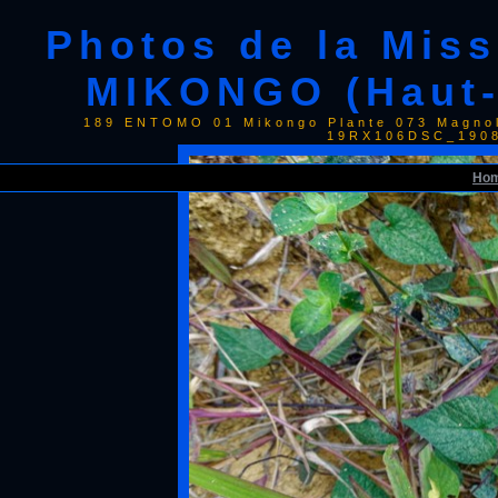
Photos de la Mis
MIKONGO (Haut-
189 ENTOMO 01 Mikongo Plante 073 Magnol
19RX106DSC_1908
Ho