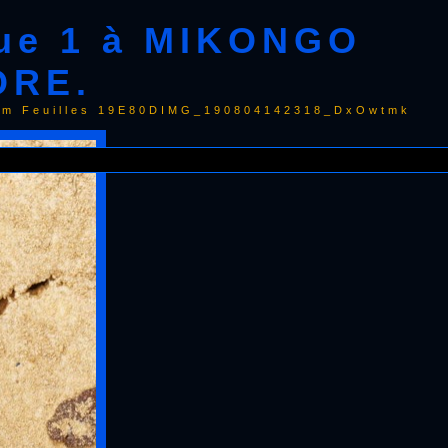
que 1 à MIKONGO
ORE.
rum Feuilles 19E80DIMG_190804142318_DxOwtmk