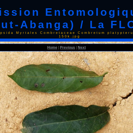
Mission Entomologi
aut-Abanga) / La FL
opsida Myrtales Combretaceae Combretum platypte
150k.jpg
Home
|
Previous
|
Next