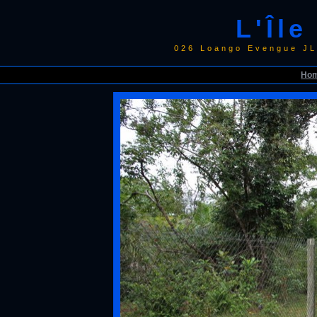
L'Îl
026 Loango Evengue JL
Ho