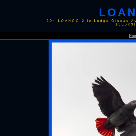
LOAN
104 LOANGO 2 le Lodge Oiseau Av
15E5K3
Ho