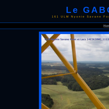
Le GAB
161 ULM Nyonie Savane Fo
Ho