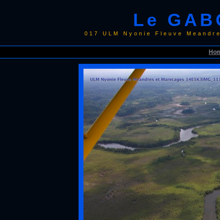
Le GAB
017 ULM Nyonie Fleuve Meandr
Ho