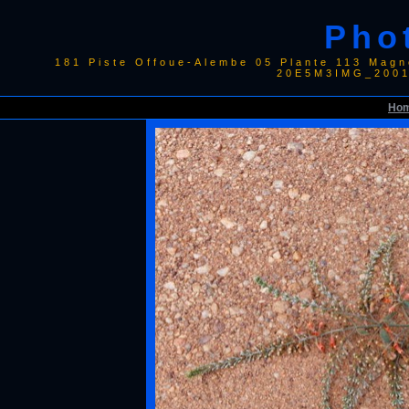
Pho
181 Piste Offoue-Alembe 05 Plante 113 Mag
20E5M3IMG_2001
Ho